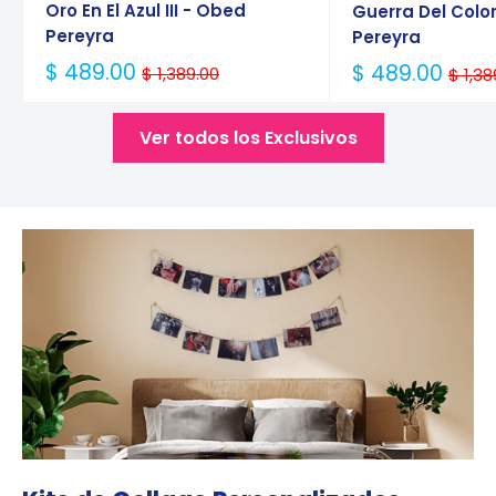
Oro En El Azul III - Obed
Guerra Del Colo
Pereyra
Pereyra
Precio
$ 489.00
Precio
$ 489.00
$ 1,389.00
$ 1,38
Habitual
Habitual
Ver todos los Exclusivos