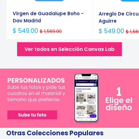
Virgen de Guadalupe Boho -
Arreglo De Circu
Dav Madrid
Aguirre
Precio
$ 549.00
Precio
$ 549.00
$ 1,569.00
$ 1,56
Habitual
Habitual
Ver todos en Selección Canvas Lab
Otras Colecciones Populares