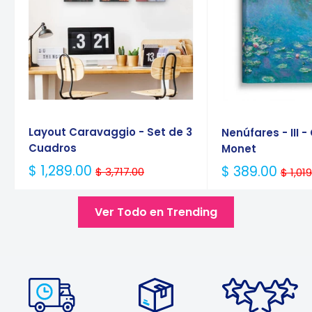
Layout Caravaggio - Set de 3
Nenúfares - III 
Cuadros
Monet
Precio
$ 1,289.00
Precio
$ 389.00
$ 3,717.00
$ 1,01
Habitual
Habitual
Ver Todo en Trending