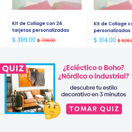
Kit de Collage con 24
Kit de Collage c
tarjetas personalizadas
personalizadas
Precio
$ 399.00
Precio
$ 314.00
$ 798.00
$ 628.
Habitual
Habitual