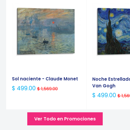
Sol naciente - Claude Monet
Noche Estrellad
Van Gogh
Precio
$ 499.00
$ 1,569.00
Habitual
Precio
$ 499.00
$ 1,56
Habitual
Ver Todo en Promociones