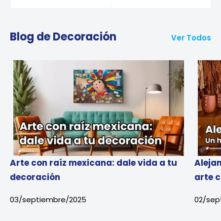
Blog de Decoración
Ver Todos
Arte con raíz mexicana: dale vida a tu
Aleja
decoración
arte c
03/septiembre/2025
02/sep