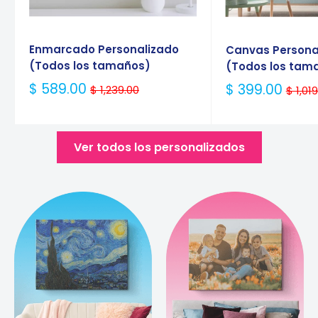
Enmarcado Personalizado
Canvas Persona
(Todos los tamaños)
(Todos los tam
Precio
$ 589.00
Precio
$ 399.00
$ 1,239.00
$ 1,01
Habitual
Habitual
Ver todos los personalizados