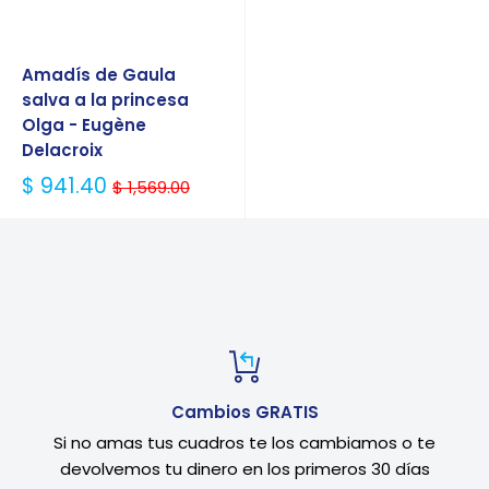
Amadís de Gaula
salva a la princesa
Olga - Eugène
Delacroix
Precio
$ 941.40
$ 1,569.00
Habitual
Cambios GRATIS
Si no amas tus cuadros te los cambiamos o te
devolvemos tu dinero en los primeros 30 días