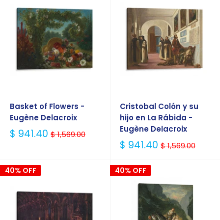
Basket of Flowers -
Cristobal Colón y su
Eugène Delacroix
hijo en La Rábida -
Eugène Delacroix
Precio
$ 941.40
$ 1,569.00
Habitual
Precio
$ 941.40
$ 1,569.00
Habitual
40% OFF
40% OFF