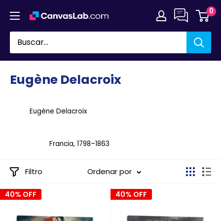
Ir
0
directamente
al
contenido
Eugène Delacroix
Eugène Delacroix
Francia, 1798–1863
Filtro
Ordenar por
40% OFF
40% OFF