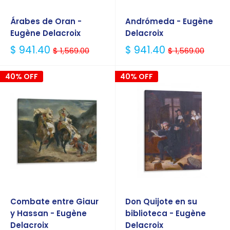
Árabes de Oran -
Andrómeda - Eugène
Eugène Delacroix
Delacroix
Precio
Precio
$ 941.40
$ 941.40
$ 1,569.00
$ 1,569.00
Habitual
Habitual
40% OFF
40% OFF
Combate entre Giaur
Don Quijote en su
y Hassan - Eugène
biblioteca - Eugène
Delacroix
Delacroix