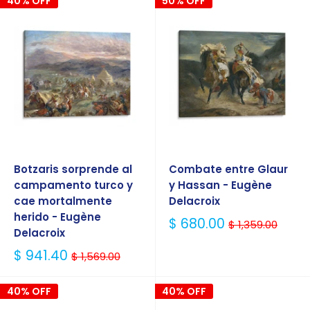
40% OFF
50% OFF
Botzaris sorprende al
Combate entre Glaur
campamento turco y
y Hassan - Eugène
cae mortalmente
Delacroix
herido - Eugène
Precio
$ 680.00
$ 1,359.00
Delacroix
Habitual
Precio
$ 941.40
$ 1,569.00
Habitual
40% OFF
40% OFF