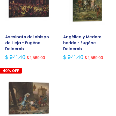
Asesinato del obispo
Angélica y Medoro
de Lieja - Eugène
herido - Eugène
Delacroix
Delacroix
Precio
Precio
$ 941.40
$ 941.40
$ 1,569.00
$ 1,569.00
Habitual
Habitual
40% OFF