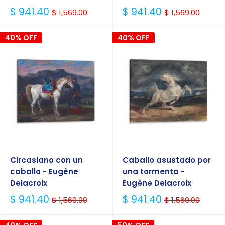
Precio
Precio
$ 941.40
$ 941.40
$ 1,569.00
$ 1,569.00
Habitual
Habitual
40% OFF
40% OFF
Circasiano con un
Caballo asustado por
caballo - Eugène
una tormenta -
Delacroix
Eugène Delacroix
Precio
Precio
$ 941.40
$ 941.40
$ 1,569.00
$ 1,569.00
Habitual
Habitual