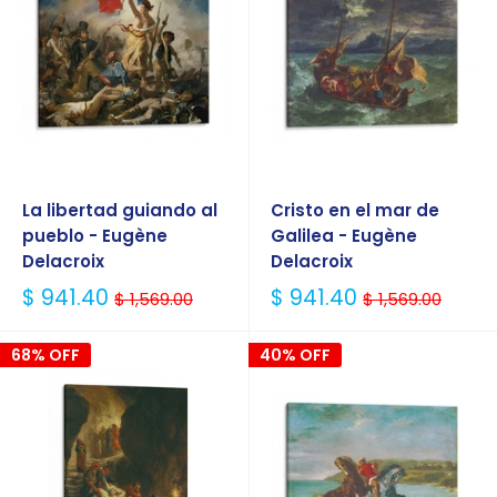
La libertad guiando al
Cristo en el mar de
pueblo - Eugène
Galilea - Eugène
Delacroix
Delacroix
Precio
Precio
$ 941.40
$ 941.40
$ 1,569.00
$ 1,569.00
Habitual
Habitual
68% OFF
40% OFF