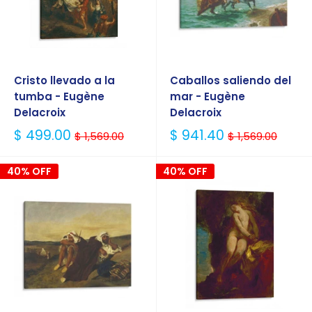
Cristo llevado a la
Caballos saliendo del
tumba - Eugène
mar - Eugène
Delacroix
Delacroix
Precio
Precio
$ 499.00
$ 941.40
$ 1,569.00
$ 1,569.00
Habitual
Habitual
40% OFF
40% OFF