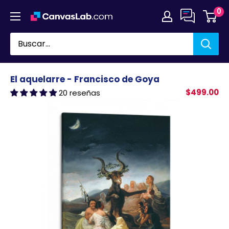
Ir
0
directamente
al
contenido
El aquelarre - Francisco de Goya
$499.00
20 reseñas