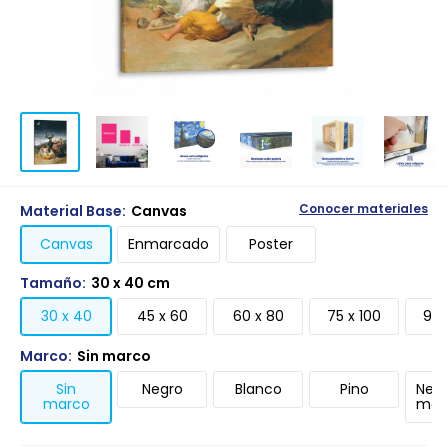
Material Base:
Canvas
Conocer materiales
Canvas
Enmarcado
Poster
Tamaño:
30 x 40 cm
30 x 40
45 x 60
60 x 80
75 x 100
90 
Marco:
Sin marco
Sin
Negro
Blanco
Pino
Negr
marco
mari