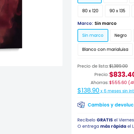
80 x 120
90 x 135
Marco:
Sin marco
Sin marco
Negro
Blanco con marialuisa
Precio de lista:
$1,389.00
$833.4
Precio:
Ahorras:
$555.60
(
4
$138.90
x
6
meses sin in
Cambios y devoluci
Recíbelo
GRATIS
el
Viernes
O entrega
más rápida
el