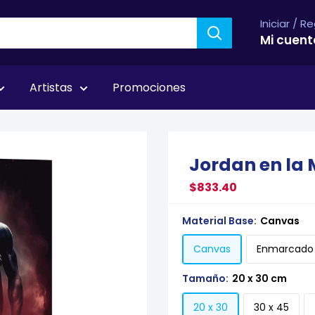
Iniciar / R
Mi cuent
Artistas
Promociones
Jordan en la 
$833.40
Material Base:
Canvas
Canvas
Enmarcado
Tamaño:
20 x 30 cm
20 x 30
30 x 45