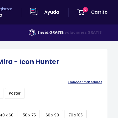
egistrar
0
Ayuda
Carrito
a
Envío GRATIS
Anterior
Siguiente
Mira - Icon Hunter
Conocer materiales
Poster
40 x 60
50 x 75
60 x 90
70 x 105