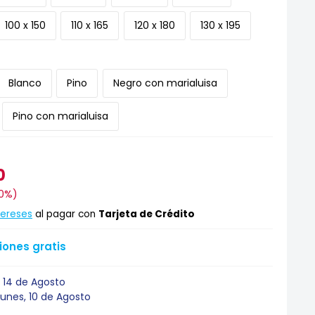
100 x 150
110 x 165
120 x 180
130 x 195
Blanco
Pino
Negro con marialuisa
Pino con marialuisa
0
0%
)
tereses
al pagar con
Tarjeta de Crédito
ones gratis
 14 de Agosto
Lunes, 10 de Agosto