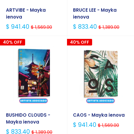
ARTVIBE - Mayka
BRUCE LEE - Mayka
ienova
ienova
Precio
Precio
$ 941.40
$ 833.40
$ 1,569.00
$ 1,389.00
Habitual
Habitual
40% OFF
40% OFF
BUSHIDO CLOUDS -
CAOS - Mayka ienova
Mayka ienova
Precio
$ 941.40
$ 1,569.00
Habitual
Precio
$ 833.40
$ 1,389.00