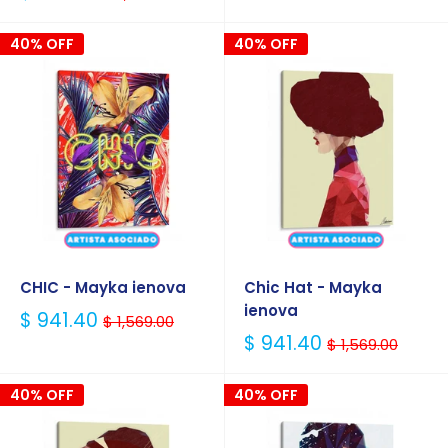
Habitual
40% OFF
40% OFF
CHIC - Mayka ienova
Chic Hat - Mayka
ienova
Precio
$ 941.40
$ 1,569.00
Habitual
Precio
$ 941.40
$ 1,569.00
Habitual
40% OFF
40% OFF