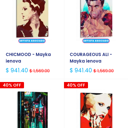
CHICMOOD - Mayka
COURAGEOUS ALI -
ienova
Mayka ienova
Precio
Precio
$ 941.40
$ 941.40
$ 1,569.00
$ 1,569.00
Habitual
Habitual
40% OFF
40% OFF