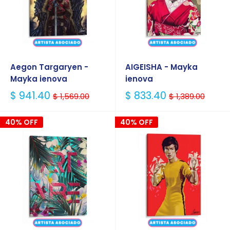
Aegon Targaryen -
AIGEISHA - Mayka
Mayka ienova
ienova
Precio
Precio
$ 941.40
$ 833.40
$ 1,569.00
$ 1,389.00
Habitual
Habitual
40% OFF
40% OFF