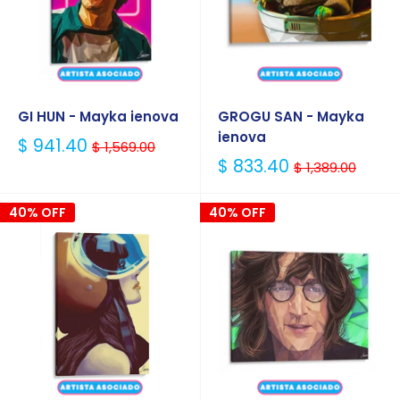
GI HUN - Mayka ienova
GROGU SAN - Mayka
ienova
Precio
$ 941.40
$ 1,569.00
Habitual
Precio
$ 833.40
$ 1,389.00
Habitual
40% OFF
40% OFF