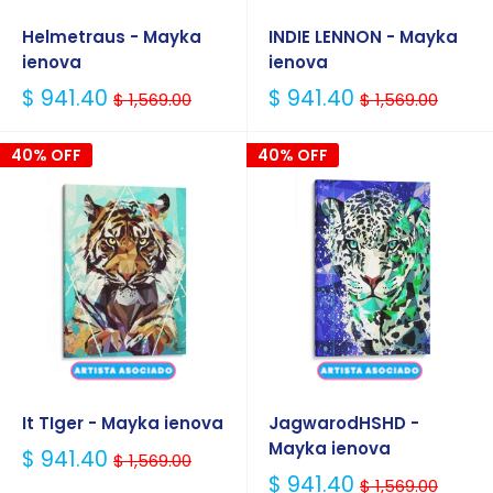
Helmetraus - Mayka
INDIE LENNON - Mayka
ienova
ienova
Precio
Precio
$ 941.40
$ 941.40
$ 1,569.00
$ 1,569.00
Habitual
Habitual
40% OFF
40% OFF
It TIger - Mayka ienova
JagwarodHSHD -
Mayka ienova
Precio
$ 941.40
$ 1,569.00
Habitual
Precio
$ 941.40
$ 1,569.00