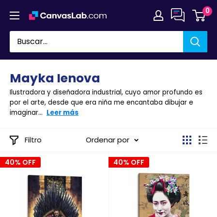
Ir
0
directamente
al
contenido
Mayka Ienova
Ilustradora y diseñadora industrial, cuyo amor profundo es
por el arte, desde que era niña me encantaba dibujar e
imaginar...
Leer más
Filtro
Ordenar por
40% OFF
40% OFF