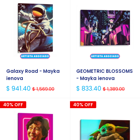
Galaxy Road - Mayka
GEOMETRIC BLOSSOMS
ienova
- Mayka ienova
Precio
Precio
$ 941.40
$ 833.40
$ 1,569.00
$ 1,389.00
Habitual
Habitual
40% OFF
40% OFF