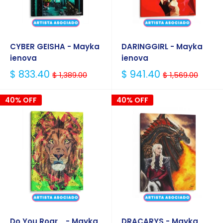
CYBER GEISHA - Mayka
DARINGGIRL - Mayka
ienova
ienova
Precio
Precio
$ 833.40
$ 941.40
$ 1,389.00
$ 1,569.00
Habitual
Habitual
40% OFF
40% OFF
Do You Roar_ - Mayka
DRACARYS - Mayka