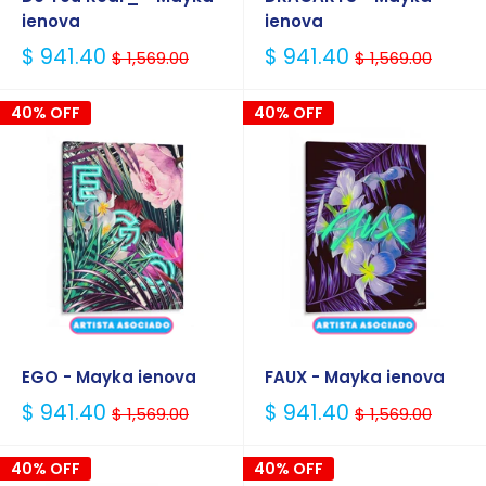
ienova
ienova
Precio
Precio
$ 941.40
$ 941.40
$ 1,569.00
$ 1,569.00
Habitual
Habitual
40% OFF
40% OFF
EGO - Mayka ienova
FAUX - Mayka ienova
Precio
Precio
$ 941.40
$ 941.40
$ 1,569.00
$ 1,569.00
Habitual
Habitual
40% OFF
40% OFF