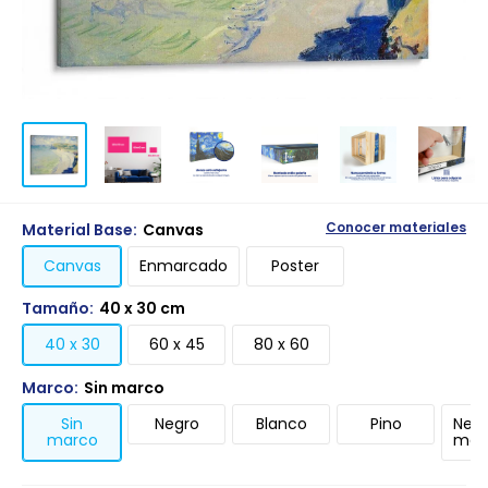
Material Base:
Canvas
Conocer materiales
Canvas
Enmarcado
Poster
Tamaño:
40 x 30 cm
40 x 30
60 x 45
80 x 60
Marco:
Sin marco
Sin
Negro
Blanco
Pino
Negr
marco
mari