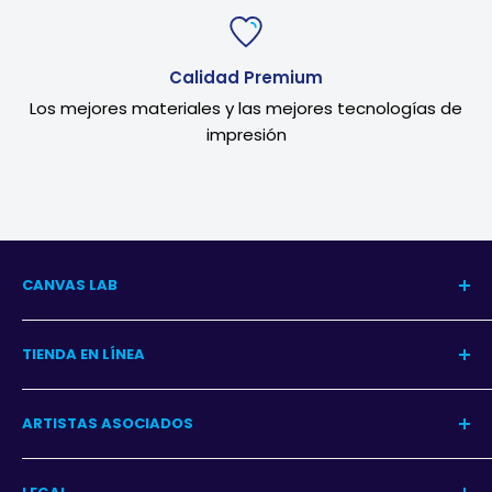
Calidad Premium
Los mejores materiales y las mejores tecnologías de
impresión
CANVAS LAB
Nuestra Historia
TIENDA EN LÍNEA
Blog del Arte
Blog Decoración
Centro de Ayuda
ARTISTAS ASOCIADOS
Contacto
Garantía
Programa