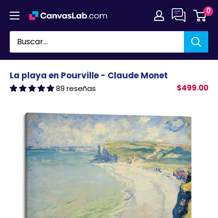
Ir
0
directamente
al
contenido
La playa en Pourville - Claude Monet
$499.00
89 reseñas