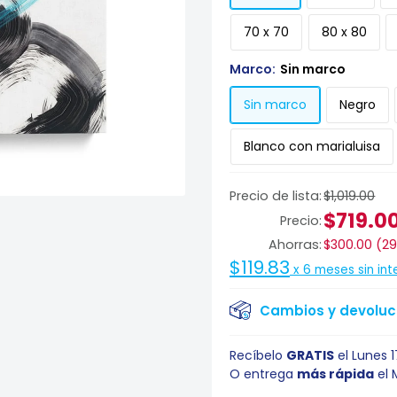
70 x 70
80 x 80
Marco:
Sin marco
Sin marco
Negro
Blanco con marialuisa
Precio de lista:
$1,019.00
$719.0
Precio:
Ahorras:
$300.00
(
2
$119.83
x
6
meses sin int
Cambios y devoluci
Recíbelo
GRATIS
el
Lunes 
O entrega
más rápida
el