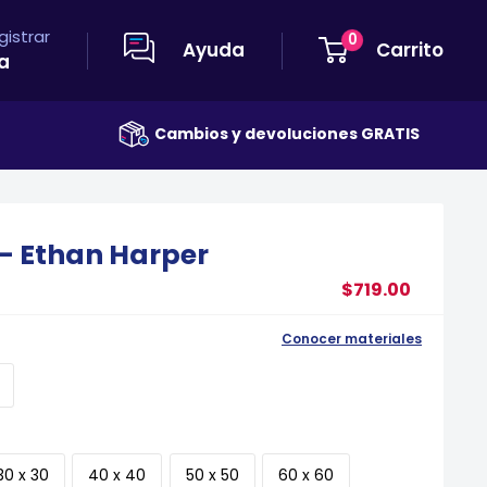
egistrar
0
Ayuda
Carrito
a
Cambios y devoluciones GRATIS
Envío GRATIS
i - Ethan Harper
$719.00
Conocer materiales
30 x 30
40 x 40
50 x 50
60 x 60