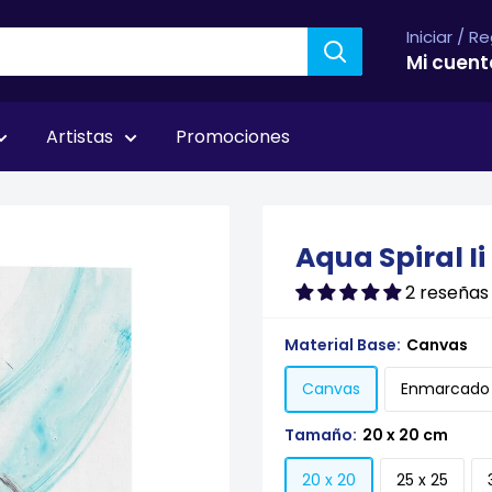
Iniciar / R
Mi cuent
Artistas
Promociones
r
Aqua Spiral I
2 reseñas
Material Base:
Canvas
Canvas
Enmarcado
Tamaño:
20 x 20 cm
20 x 20
25 x 25