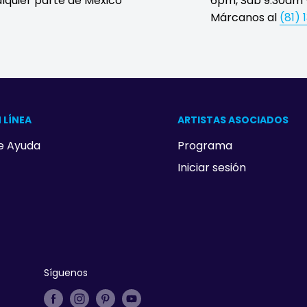
lquier parte de México
6pm, Sáb 9:30am 
Márcanos al
(81) 
 LÍNEA
ARTISTAS ASOCIADOS
e Ayuda
Programa
Iniciar sesión
Síguenos