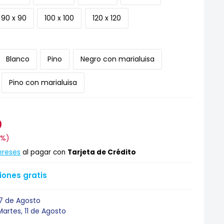
90 x 90
100 x 100
120 x 120
Blanco
Pino
Negro con marialuisa
Pino con marialuisa
0
9%
)
ereses
al pagar con
Tarjeta de Crédito
ones gratis
17 de Agosto
Martes, 11 de Agosto