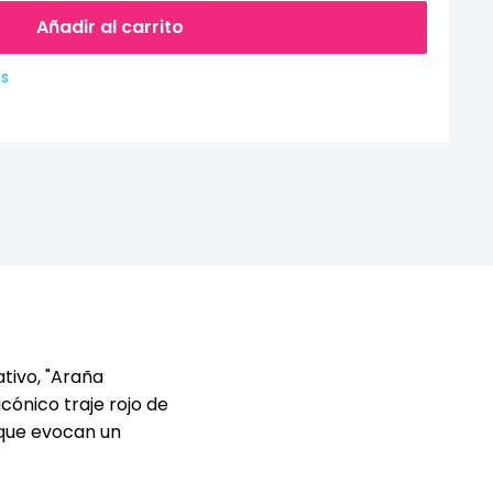
Añadir al carrito
as
tivo, "Araña
cónico traje rojo de
 que evocan un