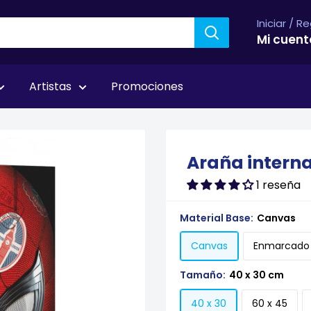
Iniciar / R
Mi cuent
Artistas
Promociones
Araña intern
1 reseña
Material Base:
Canvas
Canvas
Enmarcado
Tamaño:
40 x 30 cm
40 x 30
60 x 45