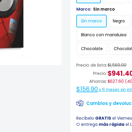
Marco:
Sin marco
Sin marco
Negro
Blanco con marialuisa
Chocolate
Chocolat
Precio de lista:
$1,569.00
$941.4
Precio:
Ahorras:
$627.60
(
4
$156.90
x
6
meses sin in
Cambios y devoluci
Recíbelo
GRATIS
el
Viernes
O entrega
más rápida
el