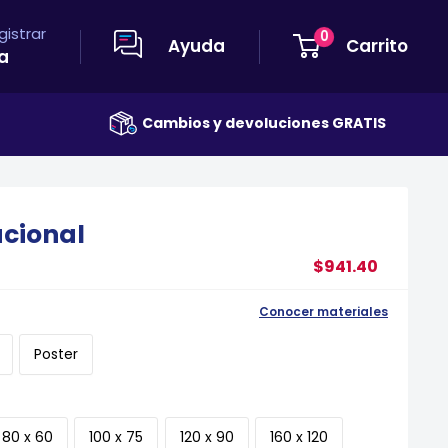
egistrar
0
Ayuda
Carrito
a
Cambios y devoluciones GRATIS
Envío GRATIS
acional
$941.40
Conocer materiales
Poster
80 x 60
100 x 75
120 x 90
160 x 120