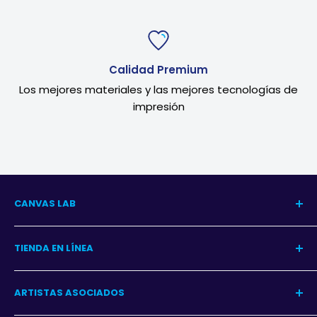
Calidad Premium
Los mejores materiales y las mejores tecnologías de
impresión
CANVAS LAB
Nuestra Historia
TIENDA EN LÍNEA
Blog del Arte
Blog Decoración
Centro de Ayuda
ARTISTAS ASOCIADOS
Contacto
Garantía