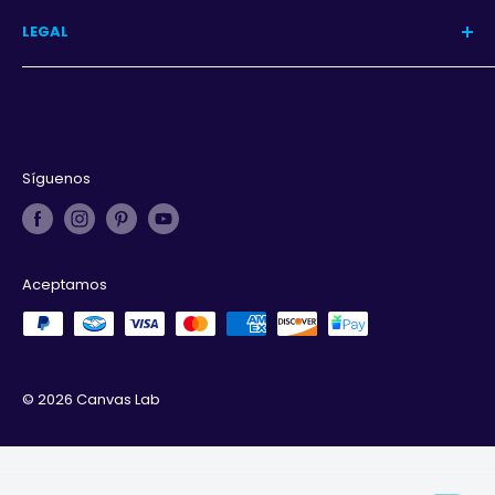
Programa
LEGAL
Iniciar sesión
Aviso de privacidad
Términos y condiciones
Derechos de autor
Síguenos
Aceptamos
© 2026 Canvas Lab