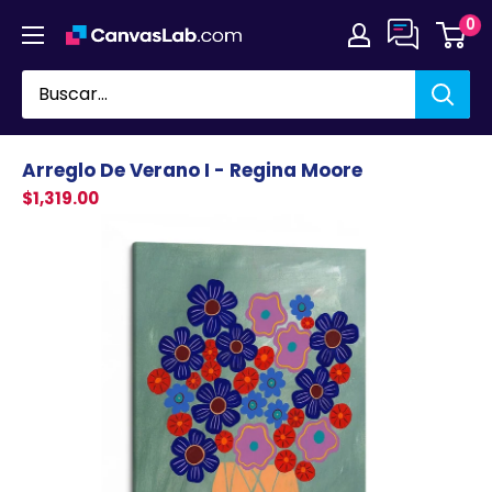
Ir
0
directamente
al
contenido
Arreglo De Verano I - Regina Moore
$1,319.00