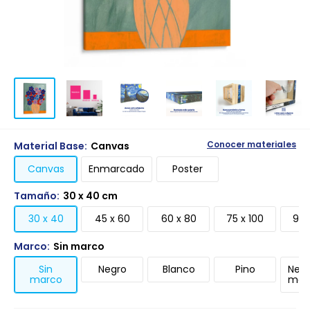
Material Base:
Canvas
Conocer materiales
Canvas
Enmarcado
Poster
Tamaño:
30 x 40 cm
30 x 40
45 x 60
60 x 80
75 x 100
90 
Marco:
Sin marco
Sin
Negro
Blanco
Pino
Negr
marco
mari