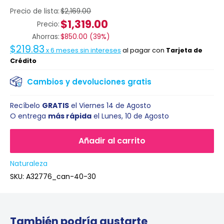
Precio de lista:
$2,169.00
$1,319.00
Precio:
Ahorras:
$850.00
(
39%
)
$219.83
x
6
meses sin intereses
al pagar con
Tarjeta de
Crédito
Cambios y devoluciones gratis
Recíbelo
GRATIS
el
Viernes 14 de Agosto
O entrega
más rápida
el
Lunes, 10 de Agosto
Añadir al carrito
Naturaleza
SKU:
A32776_can-40-30
También podría gustarte