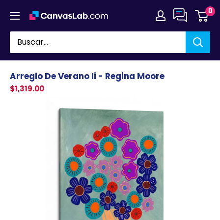
Ir
0
directamente
al
contenido
Arreglo De Verano Ii - Regina Moore
$1,319.00