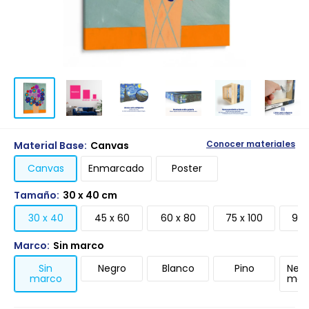
Material Base:
Canvas
Conocer materiales
Canvas
Enmarcado
Poster
Tamaño:
30 x 40 cm
30 x 40
45 x 60
60 x 80
75 x 100
90 
Marco:
Sin marco
Sin
Negro
Blanco
Pino
Negr
marco
mari