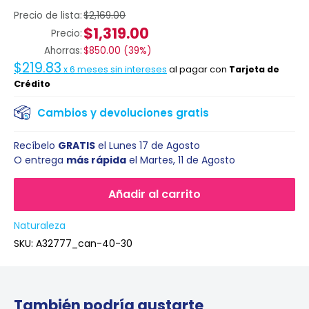
Precio de lista:
$2,169.00
$1,319.00
Precio:
Ahorras:
$850.00
(
39%
)
$219.83
x
6
meses sin intereses
al pagar con
Tarjeta de
Crédito
Cambios y devoluciones gratis
Recíbelo
GRATIS
el
Lunes 17 de Agosto
O entrega
más rápida
el
Martes, 11 de Agosto
Añadir al carrito
Naturaleza
SKU:
A32777_can-40-30
También podría gustarte