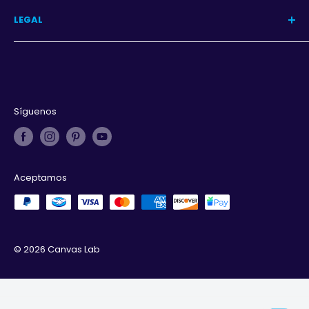
Programa
LEGAL
Iniciar sesión
Aviso de privacidad
Términos y condiciones
Derechos de autor
Síguenos
Aceptamos
© 2026 Canvas Lab