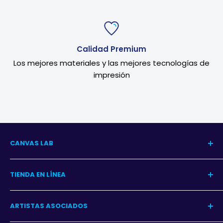
Calidad Premium
Los mejores materiales y las mejores tecnologías de
impresión
CANVAS LAB
Nuestra Historia
TIENDA EN LÍNEA
Blog del Arte
Blog Decoración
Centro de Ayuda
ARTISTAS ASOCIADOS
Contacto
Garantía