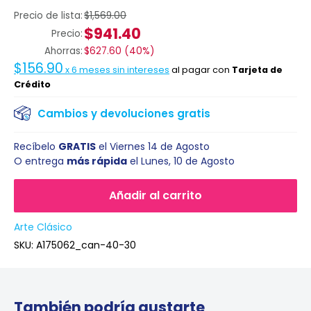
Precio de lista:
$1,569.00
$941.40
Precio:
Ahorras:
$627.60
(
40%
)
$156.90
x
6
meses sin intereses
al pagar con
Tarjeta de
Crédito
Cambios y devoluciones gratis
Recíbelo
GRATIS
el
Viernes 14 de Agosto
O entrega
más rápida
el
Lunes, 10 de Agosto
Añadir al carrito
Arte Clásico
SKU:
A175062_can-40-30
También podría gustarte