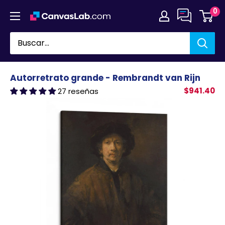
Ir
0
directamente
al
contenido
Autorretrato grande - Rembrandt van Rijn
$941.40
27 reseñas