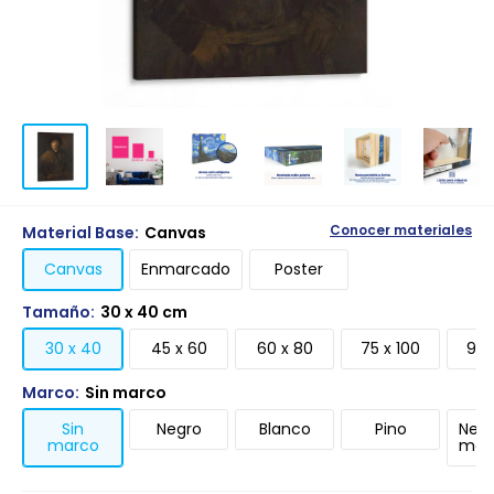
Material Base:
Canvas
Conocer materiales
Canvas
Enmarcado
Poster
Tamaño:
30 x 40 cm
30 x 40
45 x 60
60 x 80
75 x 100
90 
Marco:
Sin marco
Sin
Negro
Blanco
Pino
Negr
marco
mari