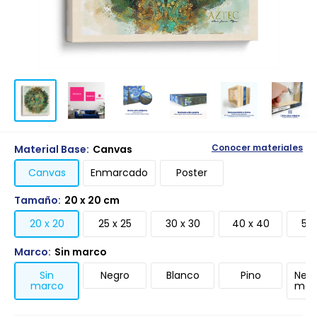
Material Base:
Canvas
Conocer materiales
Canvas
Enmarcado
Poster
Tamaño:
20 x 20 cm
20 x 20
25 x 25
30 x 30
40 x 40
50 
Marco:
Sin marco
Sin
Negro
Blanco
Pino
Negr
marco
mari