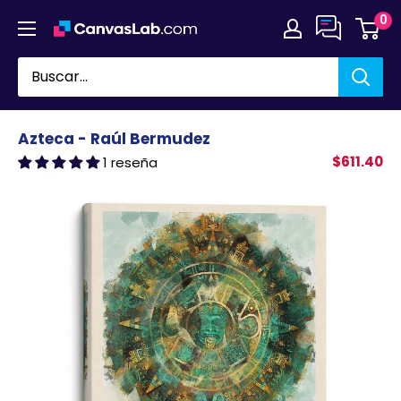
Ir
0
directamente
al
contenido
Azteca - Raúl Bermudez
$611.40
1 reseña