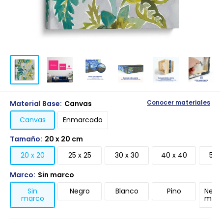
Material Base:
Canvas
Conocer materiales
Canvas
Enmarcado
Tamaño:
20 x 20 cm
20 x 20
25 x 25
30 x 30
40 x 40
50 
Marco:
Sin marco
Sin
Negro
Blanco
Pino
Negr
marco
mari