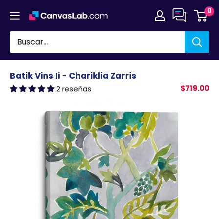
Ir
0
directamente
al
contenido
Batik Vins Ii - Chariklia Zarris
$719.00
2 reseñas