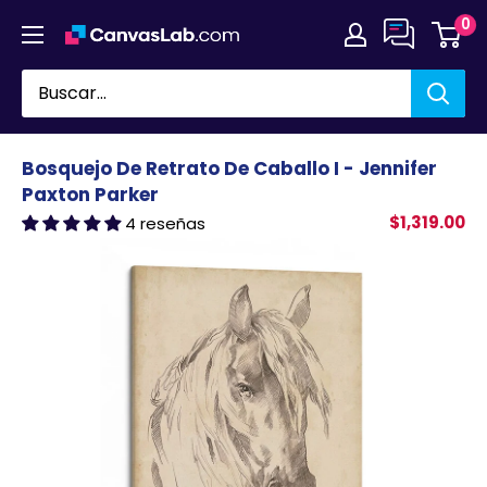
Ir
0
directamente
al
contenido
Bosquejo De Retrato De Caballo I - Jennifer
Paxton Parker
$1,319.00
4 reseñas