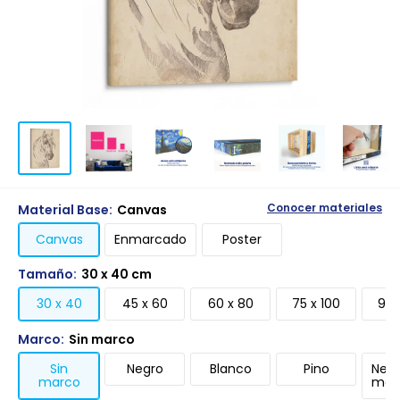
Material Base:
Canvas
Conocer materiales
Canvas
Enmarcado
Poster
Tamaño:
30 x 40 cm
30 x 40
45 x 60
60 x 80
75 x 100
90 
Marco:
Sin marco
Sin
Negro
Blanco
Pino
Negr
marco
mari