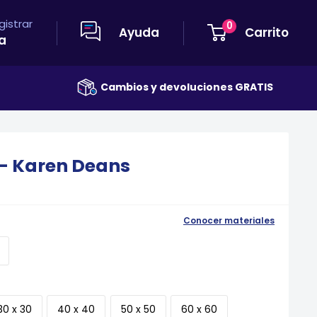
egistrar
0
Ayuda
Carrito
a
Cambios y devoluciones GRATIS
Envío GRATIS
I - Karen Deans
Conocer materiales
30 x 30
40 x 40
50 x 50
60 x 60