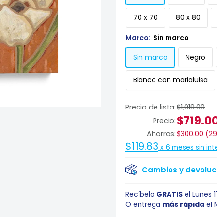
70 x 70
80 x 80
Marco:
Sin marco
Sin marco
Negro
Blanco con marialuisa
Precio de lista:
$1,019.00
$719.0
Precio:
Ahorras:
$300.00
(
2
$119.83
x
6
meses sin int
Cambios y devoluci
Recíbelo
GRATIS
el
Lunes 
O entrega
más rápida
el