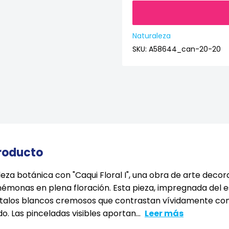
Naturaleza
SKU:
A58644_can-20-20
producto
eza botánica con "Caqui Floral I", una obra de arte decor
némonas en plena floración. Esta pieza, impregnada del e
talos blancos cremosos que contrastan vívidamente con
o. Las pinceladas visibles aportan...
Leer más