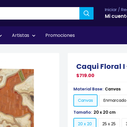
Iniciar / R
Mi cuent
Artistas
Promociones
s
Caqui Floral 
$719.00
Material Base:
Canvas
Canvas
Enmarcado
Tamaño:
20 x 20 cm
20 x 20
25 x 25