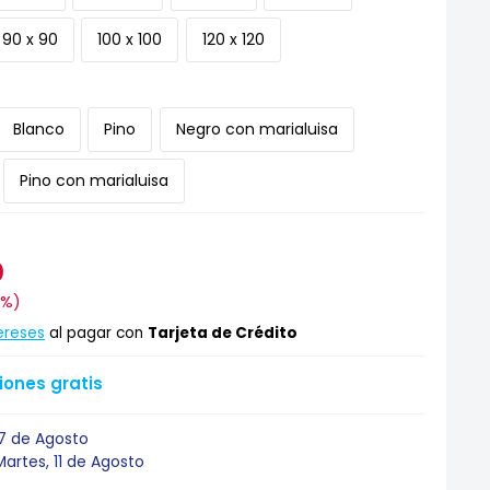
90 x 90
100 x 100
120 x 120
Blanco
Pino
Negro con marialuisa
Pino con marialuisa
0
9%
)
ereses
al pagar con
Tarjeta de Crédito
ones gratis
17 de Agosto
Martes, 11 de Agosto