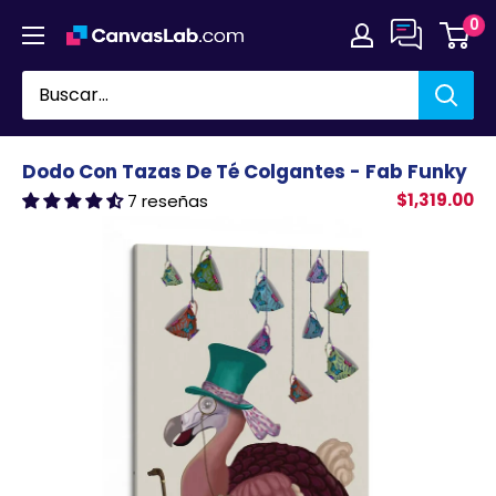
Ir
0
directamente
al
contenido
Dodo Con Tazas De Té Colgantes - Fab Funky
$1,319.00
7 reseñas