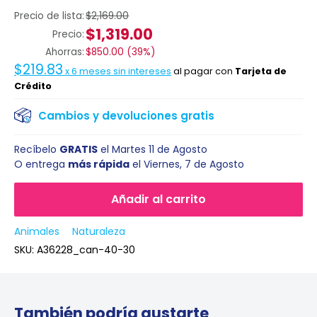
Precio de lista:
$2,169.00
$1,319.00
Precio:
Ahorras:
$850.00
(
39%
)
$219.83
x
6
meses sin intereses
al pagar con
Tarjeta de
Crédito
Cambios y devoluciones gratis
Recíbelo
GRATIS
el
Martes 11 de Agosto
O entrega
más rápida
el
Viernes, 7 de Agosto
Añadir al carrito
Animales
Naturaleza
SKU:
A36228_can-40-30
También podría gustarte