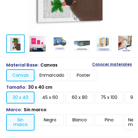
Material Base:
Canvas
Conocer materiales
Canvas
Enmarcado
Poster
Tamaño:
30 x 40 cm
30 x 40
45 x 60
60 x 80
75 x 100
90 
Marco:
Sin marco
Sin
Negro
Blanco
Pino
Negr
marco
mari