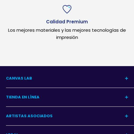
Calidad Premium
Los mejores materiales y las mejores tecnologías de
impresión
CANVAS LAB
Nuestra Historia
TIENDA EN LÍNEA
Blog del Arte
Blog Decoración
Centro de Ayuda
ARTISTAS ASOCIADOS
Contacto
Garantía
Programa