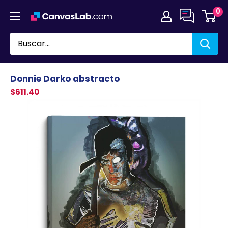
Ir
0
directamente
al
contenido
Donnie Darko abstracto
$611.40