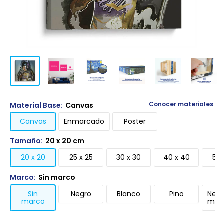
Material Base:
Canvas
Conocer materiales
Canvas
Enmarcado
Poster
Tamaño:
20 x 20 cm
20 x 20
25 x 25
30 x 30
40 x 40
50 
Marco:
Sin marco
Sin
Negro
Blanco
Pino
Negr
marco
mari