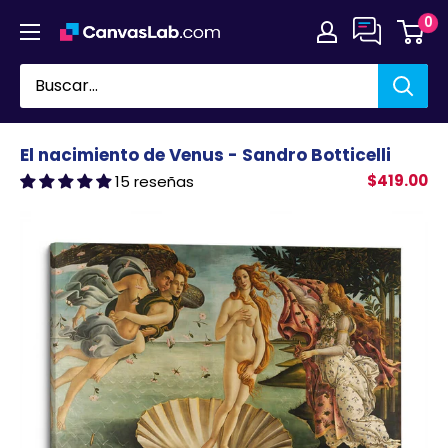
Ir
0
directamente
al
contenido
El nacimiento de Venus - Sandro Botticelli
$419.00
15 reseñas