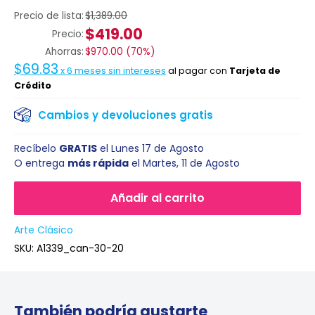
Precio de lista:
$1,389.00
$419.00
Precio:
Ahorras:
$970.00
(
70%
)
$69.83
x
6
meses sin intereses
al pagar con
Tarjeta de
Crédito
Cambios y devoluciones gratis
Recíbelo
GRATIS
el
Lunes 17 de Agosto
O entrega
más rápida
el
Martes, 11 de Agosto
Añadir al carrito
Arte Clásico
SKU:
A1339_can-30-20
También podría gustarte