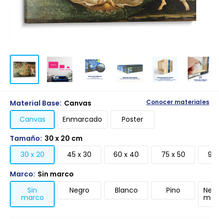
Material Base:
Canvas
Conocer materiales
Canvas
Enmarcado
Poster
Tamaño:
30 x 20 cm
30 x 20
45 x 30
60 x 40
75 x 50
90 
Marco:
Sin marco
Sin
Negro
Blanco
Pino
Negr
marco
mari