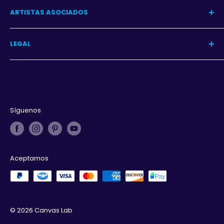
Centro de Ayuda
ARTISTAS ASOCIADOS
Contacto
Garantía
Programa
LEGAL
Iniciar sesión
Aviso de privacidad
Términos y condiciones
Derechos de autor
Síguenos
Aceptamos
© 2026 Canvas Lab