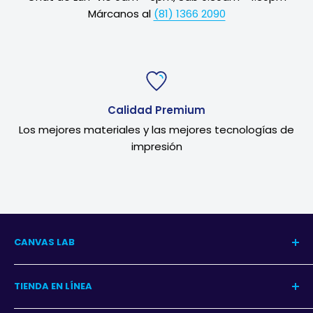
Márcanos al
(81) 1366 2090
Calidad Premium
Los mejores materiales y las mejores tecnologías de
impresión
CANVAS LAB
Nuestra Historia
TIENDA EN LÍNEA
Blog del Arte
Blog Decoración