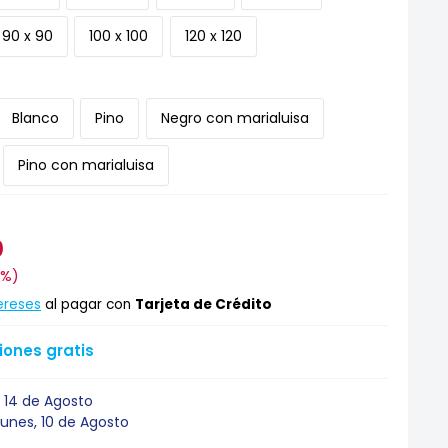
90 x 90
100 x 100
120 x 120
Blanco
Pino
Negro con marialuisa
Pino con marialuisa
0
9%
)
ereses
al pagar con
Tarjeta de Crédito
ones gratis
 14 de Agosto
Lunes, 10 de Agosto