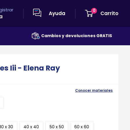
egistrar
0
Ayuda
Carrito
a
Cambios y devoluciones GRATIS
s Iii - Elena Ray
Conocer materiales
30 x 30
40 x 40
50 x 50
60 x 60