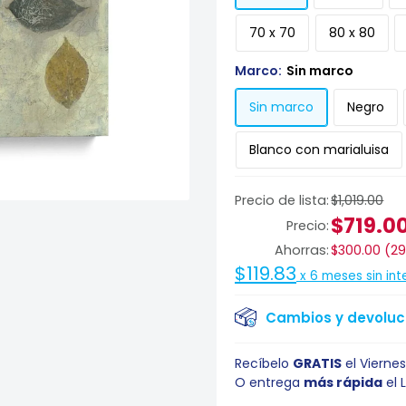
70 x 70
80 x 80
Marco:
Sin marco
Sin marco
Negro
Blanco con marialuisa
Precio de lista:
$1,019.00
$719.0
Precio:
Ahorras:
$300.00
(
2
$119.83
x
6
meses sin int
Cambios y devoluci
Recíbelo
GRATIS
el
Viernes
O entrega
más rápida
el