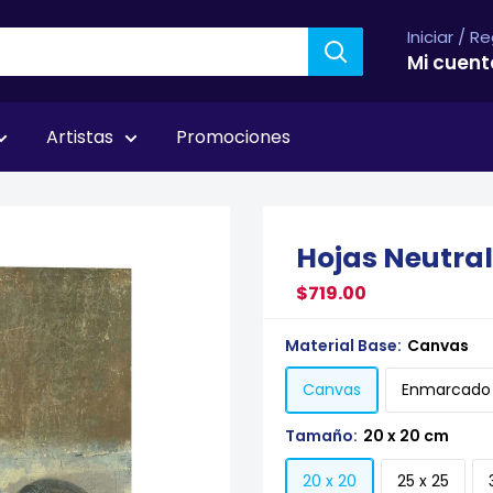
Iniciar / R
Mi cuent
Artistas
Promociones
ay
Hojas Neutrale
$719.00
Material Base:
Canvas
Canvas
Enmarcado
Tamaño:
20 x 20 cm
20 x 20
25 x 25