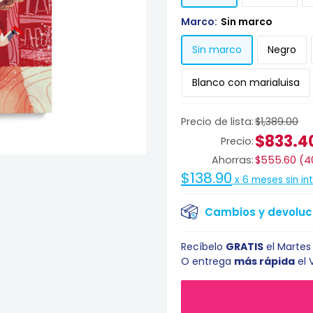
Marco:
Sin marco
Sin marco
Negro
Blanco con marialuisa
Precio de lista:
$1,389.00
$833.4
Precio:
Ahorras:
$555.60
(
4
$138.90
x
6
meses sin in
Cambios y devoluci
Recíbelo
GRATIS
el
Martes 
O entrega
más rápida
el