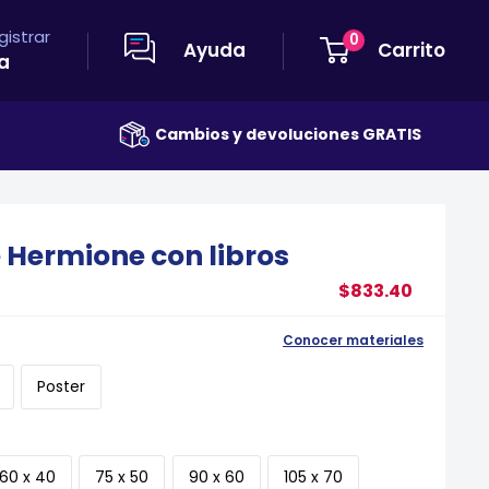
egistrar
0
Ayuda
Carrito
a
Cambios y devoluciones GRATIS
e Hermione con libros
$833.40
Conocer materiales
Poster
60 x 40
75 x 50
90 x 60
105 x 70