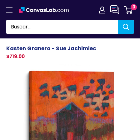
Ir
0
directamente
al
contenido
Kasten Granero - Sue Jachimiec
$719.00