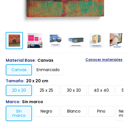
Material Base:
Canvas
Conocer materiales
Canvas
Enmarcado
Tamaño:
20 x 20 cm
20 x 20
25 x 25
30 x 30
40 x 40
50 
Marco:
Sin marco
Sin
Negro
Blanco
Pino
Negr
marco
mari