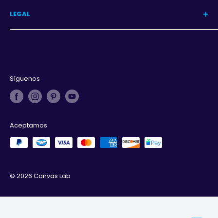
Programa
LEGAL
Iniciar sesión
Aviso de privacidad
Términos y condiciones
Derechos de autor
Síguenos
Aceptamos
© 2026 Canvas Lab