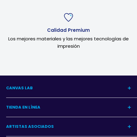
Calidad Premium
Los mejores materiales y las mejores tecnologías de
impresión
CANVAS LAB
Nuestra Historia
TIENDA EN LÍNEA
Blog del Arte
Blog Decoración
Centro de Ayuda
ARTISTAS ASOCIADOS
Contacto
Garantía