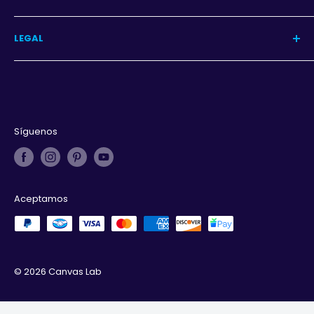
Programa
LEGAL
Iniciar sesión
Aviso de privacidad
Términos y condiciones
Derechos de autor
Síguenos
Aceptamos
© 2026 Canvas Lab