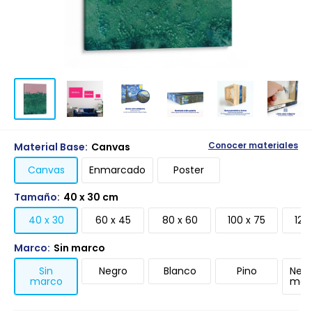
Material Base:
Canvas
Conocer materiales
Canvas
Enmarcado
Poster
Tamaño:
40 x 30 cm
40 x 30
60 x 45
80 x 60
100 x 75
120
Marco:
Sin marco
Sin
Negro
Blanco
Pino
Negr
marco
mari