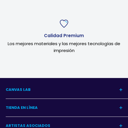
Calidad Premium
Los mejores materiales y las mejores tecnologías de
impresión
CANVAS LAB
Nuestra Historia
TIENDA EN LÍNEA
Blog del Arte
Blog Decoración
Centro de Ayuda
ARTISTAS ASOCIADOS
Contacto
Garantía