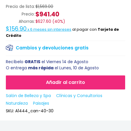
Precio de lista:
$1,569.00
$941.40
Precio:
Ahorras:
$627.60
(
40%
)
$156.90
x
6
meses sin intereses
al pagar con
Tarjeta de
Crédito
Cambios y devoluciones gratis
Recíbelo
GRATIS
el
Viernes 14 de Agosto
O entrega
más rápida
el
Lunes, 10 de Agosto
Añadir al carrito
Salón de Belleza y Spa
Clínicas y Consultorios
Naturaleza
Paisajes
SKU:
A1444_can-40-30