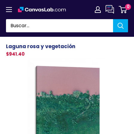
Ir
0
directamente
al
contenido
Laguna rosa y vegetación
$941.40