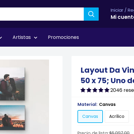
Iniciar / R
Mi cuent
Artistas
Promociones
 Cuadros
Layout Da Vin
50 x 75; Uno d
2046 res
Material:
Canvas
Canvas
Acrílico
Precio de lista:
$6,097.00