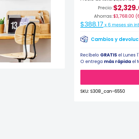
$2,329
Precio:
Ahorras:
$3,768.00
(
$388.17
x
6
meses sin in
Cambios y devoluci
Recíbelo
GRATIS
el
Lunes 
O entrega
más rápida
el
SKU:
S308_can-6550