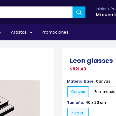
Iniciar / R
Mi cuent
Artistas
Promociones
Leon glasses
$821.40
Material Base:
Canvas
Canvas
Enmarcado
Tamaño:
40 x 20 cm
40 x 20