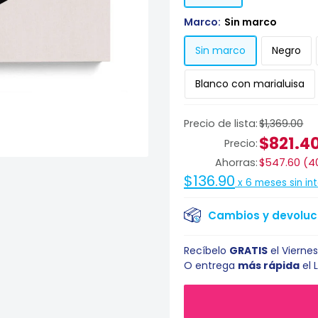
Marco:
Sin marco
Sin marco
Negro
Blanco con marialuisa
Precio de lista:
$1,369.00
$821.4
Precio:
Ahorras:
$547.60
(
4
$136.90
x
6
meses sin in
Cambios y devoluci
Recíbelo
GRATIS
el
Viernes
O entrega
más rápida
el