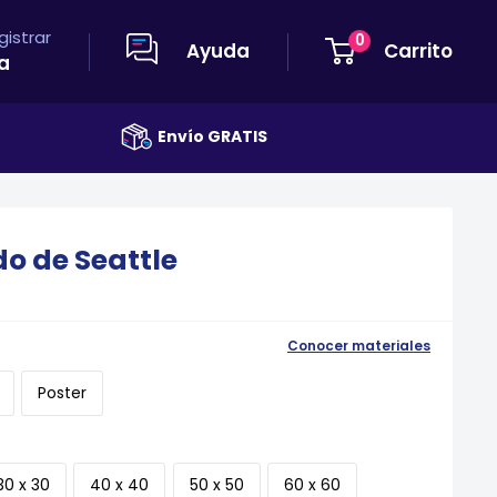
egistrar
0
Ayuda
Carrito
a
Envío GRATIS
o de Seattle
Conocer materiales
Poster
30 x 30
40 x 40
50 x 50
60 x 60