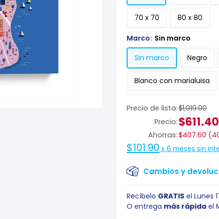
70 x 70
80 x 80
Marco:
Sin marco
Sin marco
Negro
Blanco con marialuisa
Precio de lista:
$1,019.00
$611.4
Precio:
Ahorras:
$407.60
(
4
$101.90
x
6
meses sin int
Cambios y devoluci
Recíbelo
GRATIS
el
Lunes 
O entrega
más rápida
el