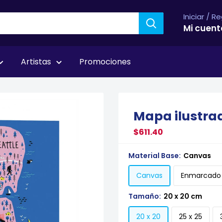
Iniciar / R
Mi cuent
Artistas
Promociones
Mapa ilustrad
$611.40
Material Base:
Canvas
Canvas
Enmarcado
Tamaño:
20 x 20 cm
20 x 20
25 x 25