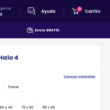
egistrar
0
Ayuda
Carrito
a
Envío GRATIS
Halo 4
Conocer materiales
Poster
60 x 40
75 x 50
90 x 60