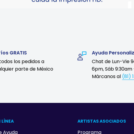
víos GRATIS
Ayuda Personali
todos los pedidos a
Chat de Lun-Vie 
lquier parte de México
6pm, Sáb 9:30am 
Márcanos al
(81) 
 LÍNEA
ARTISTAS ASOCIADOS
e Ayuda
Programa