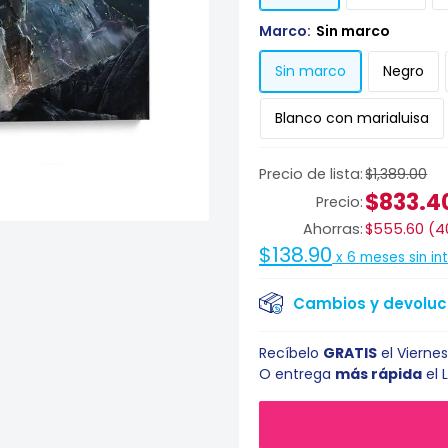
Marco:
Sin marco
Sin marco
Negro
Blanco con marialuisa
Precio de lista:
$1,389.00
$833.4
Precio:
Ahorras:
$555.60
(
4
$138.90
x
6
meses sin in
Cambios y devoluci
Recíbelo
GRATIS
el
Viernes
O entrega
más rápida
el