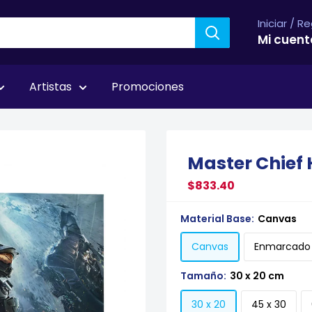
Iniciar / R
Mi cuent
Artistas
Promociones
Master Chief 
$833.40
Material Base:
Canvas
Canvas
Enmarcado
Tamaño:
30 x 20 cm
30 x 20
45 x 30