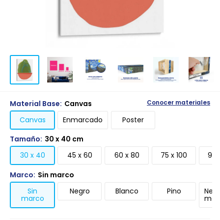
Material Base:
Canvas
Conocer materiales
Canvas
Enmarcado
Poster
Tamaño:
30 x 40 cm
30 x 40
45 x 60
60 x 80
75 x 100
90 
Marco:
Sin marco
Sin
Negro
Blanco
Pino
Negr
marco
mari