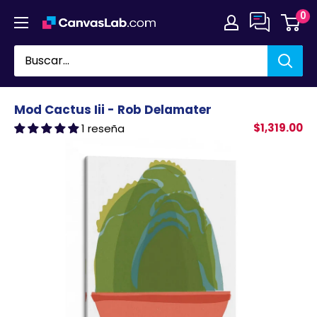
Ir
0
directamente
al
contenido
Mod Cactus Iii - Rob Delamater
$1,319.00
1 reseña