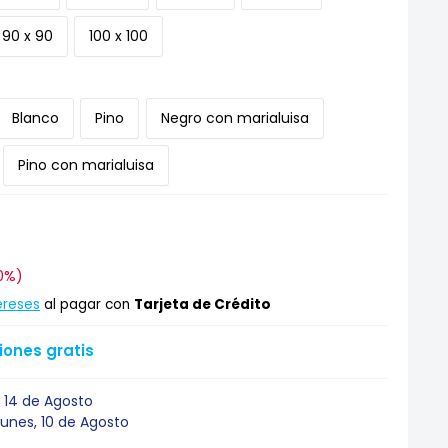
90 x 90
100 x 100
Blanco
Pino
Negro con marialuisa
Pino con marialuisa
0
0%
)
ereses
al pagar con
Tarjeta de Crédito
ones gratis
 14 de Agosto
Lunes, 10 de Agosto