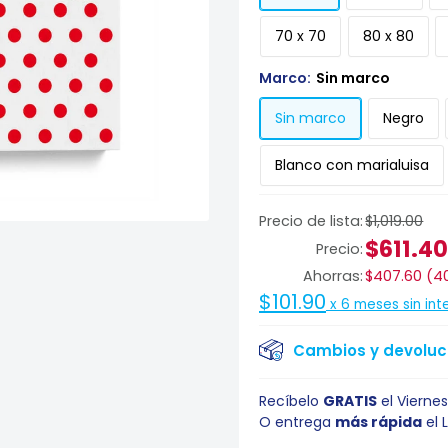
70 x 70
80 x 80
Marco:
Sin marco
Sin marco
Negro
Blanco con marialuisa
Precio de lista:
$1,019.00
$611.4
Precio:
Ahorras:
$407.60
(
4
$101.90
x
6
meses sin int
Cambios y devoluci
Recíbelo
GRATIS
el
Viernes
O entrega
más rápida
el