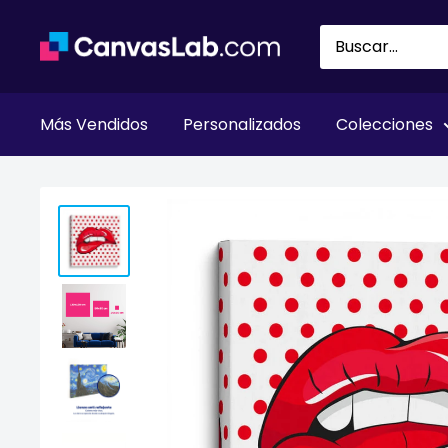
Ir
directamente
al
contenido
Más Vendidos
Personalizados
Colecciones
Inicio
Todos los productos
Mordida