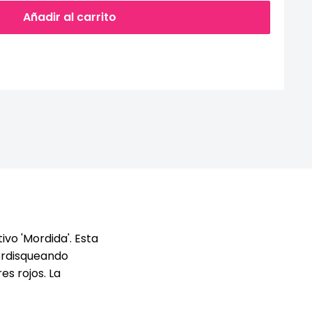
Añadir al carrito
vo 'Mordida'. Esta
mordisqueando
s rojos. La