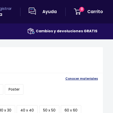
egistrar
0
Ayuda
Carrito
a
Cambios y devoluciones GRATIS
Envío GRATIS
Conocer materiales
Poster
30 x 30
40 x 40
50 x 50
60 x 60