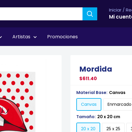
Iniciar / R
Mi cuent
Artistas
Promociones
Mordida
$611.40
Material Base:
Canvas
Canvas
Enmarcado
Tamaño:
20 x 20 cm
20 x 20
25 x 25