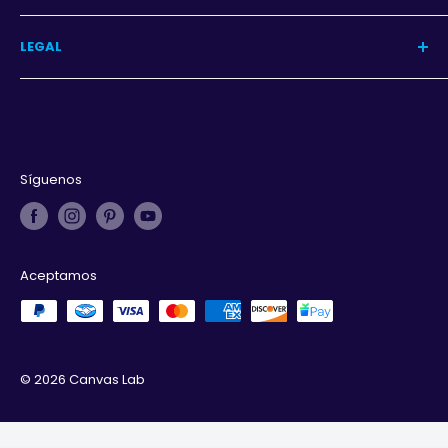
Programa
LEGAL
Iniciar sesión
Aviso de privacidad
Términos y condiciones
Derechos de autor
Síguenos
Aceptamos
© 2026 Canvas Lab