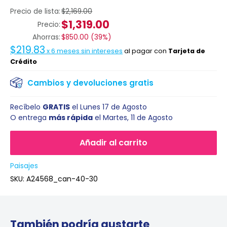
Precio de lista:
$2,169.00
$1,319.00
Precio:
Ahorras:
$850.00
(
39%
)
$219.83
x
6
meses sin intereses
al pagar con
Tarjeta de
Crédito
Cambios y devoluciones gratis
Recíbelo
GRATIS
el
Lunes 17 de Agosto
O entrega
más rápida
el
Martes, 11 de Agosto
Añadir al carrito
Paisajes
SKU:
A24568_can-40-30
También podría gustarte