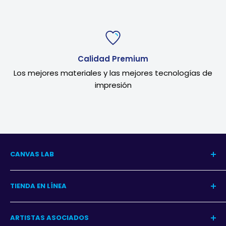
Calidad Premium
Los mejores materiales y las mejores tecnologías de
impresión
CANVAS LAB
Nuestra Historia
TIENDA EN LÍNEA
Blog del Arte
Blog Decoración
Centro de Ayuda
ARTISTAS ASOCIADOS
Contacto
Garantía