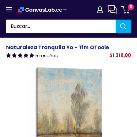
Ir
0
directamente
al
contenido
Naturaleza Tranquila Yo - Tim OToole
$1,319.00
5 reseñas