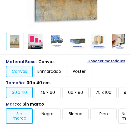
Material Base:
Canvas
Conocer materiales
Canvas
Enmarcado
Poster
Tamaño:
30 x 40 cm
30 x 40
45 x 60
60 x 80
75 x 100
90 
Marco:
Sin marco
Sin
Negro
Blanco
Pino
Negr
marco
mari