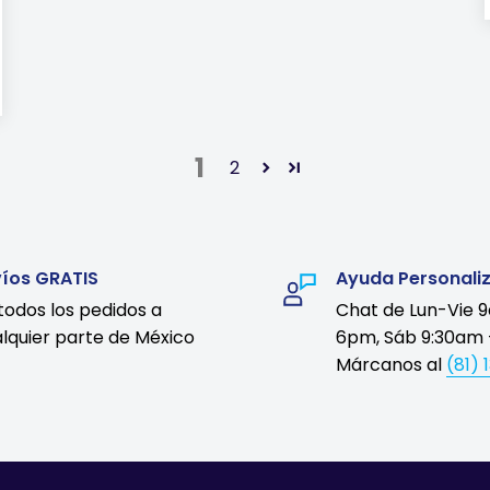
1
2
víos GRATIS
Ayuda Personali
todos los pedidos a
Chat de Lun-Vie 
lquier parte de México
6pm, Sáb 9:30am 
Márcanos al
(81) 