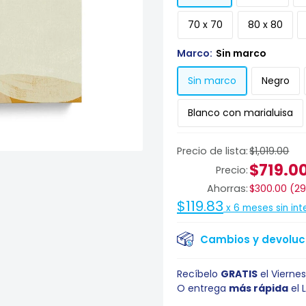
70 x 70
80 x 80
Marco:
Sin marco
Sin marco
Negro
Blanco con marialuisa
Precio de lista:
$1,019.00
$719.0
Precio:
Ahorras:
$300.00
(
2
$119.83
x
6
meses sin int
Cambios y devoluci
Recíbelo
GRATIS
el
Viernes
O entrega
más rápida
el