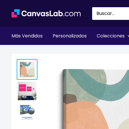
Ir
directamente
al
contenido
Más Vendidos
Personalizados
Colecciones
Inicio
Todos los productos
Plaquetario Ii - June Erica 