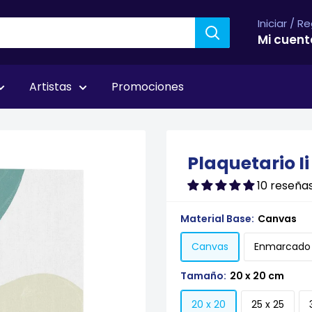
Iniciar / R
Mi cuent
Artistas
Promociones
Vess
Plaquetario Ii
10 reseña
Material Base:
Canvas
Canvas
Enmarcado
Tamaño:
20 x 20 cm
20 x 20
25 x 25