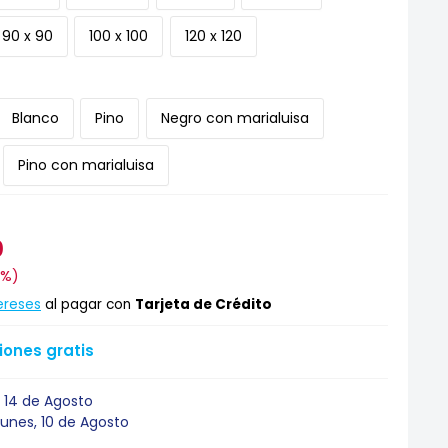
90 x 90
100 x 100
120 x 120
Blanco
Pino
Negro con marialuisa
Pino con marialuisa
0
9%
)
ereses
al pagar con
Tarjeta de Crédito
ones gratis
 14 de Agosto
Lunes, 10 de Agosto