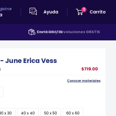
egistrar
0
Ayuda
Carrito
a
Envío GRATIS
 - June Erica Vess
s
$719.00
Conocer materiales
30 x 30
40 x 40
50 x 50
60 x 60