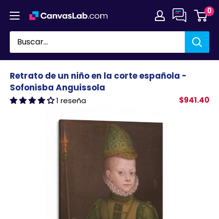
Ir
0
directamente
al
contenido
Retrato de un niño en la corte española -
Sofonisba Anguissola
$941.40
1 reseña