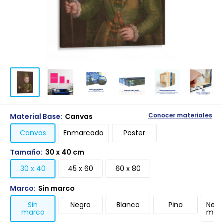
Material Base:
Canvas
Conocer materiales
Canvas
Enmarcado
Poster
Tamaño:
30 x 40 cm
30 x 40
45 x 60
60 x 80
Marco:
Sin marco
Sin
Negro
Blanco
Pino
Negr
marco
mari