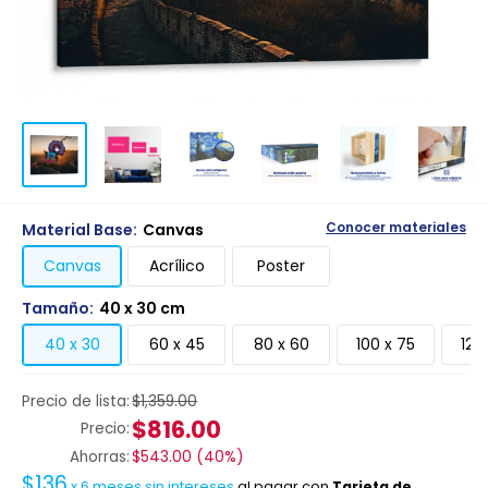
Material Base:
Canvas
Conocer materiales
Canvas
Acrílico
Poster
Tamaño:
40 x 30 cm
40 x 30
60 x 45
80 x 60
100 x 75
120
Precio de lista:
$1,359.00
$816.00
Precio:
Ahorras:
$543.00
(
40%
)
$136
x
6
meses sin intereses
al pagar con
Tarjeta de