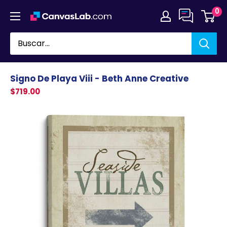
Ir
0
directamente
al
contenido
Signo De Playa Viii - Beth Anne Creative
$719.00