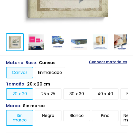
Material Base:
Canvas
Conocer materiales
Canvas
Enmarcado
Tamaño:
20 x 20 cm
20 x 20
25 x 25
30 x 30
40 x 40
50 
Marco:
Sin marco
Sin
Negro
Blanco
Pino
Negr
marco
mari