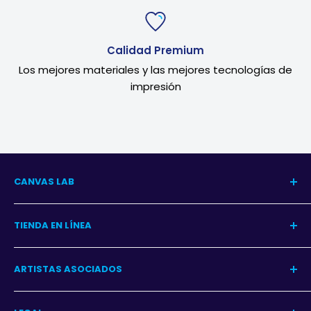
Calidad Premium
Los mejores materiales y las mejores tecnologías de
impresión
CANVAS LAB
Nuestra Historia
TIENDA EN LÍNEA
Blog del Arte
Blog Decoración
Centro de Ayuda
ARTISTAS ASOCIADOS
Contacto
Garantía
Programa