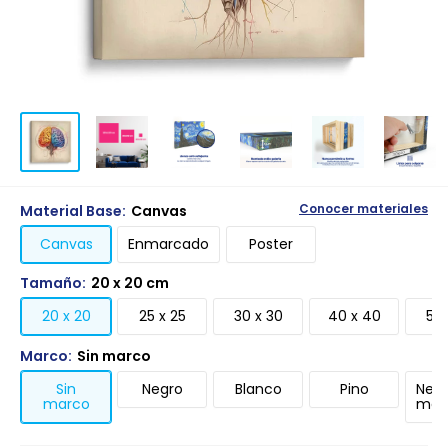
Material Base:
Canvas
Conocer materiales
Canvas
Enmarcado
Poster
Tamaño:
20 x 20 cm
20 x 20
25 x 25
30 x 30
40 x 40
50 
Marco:
Sin marco
Sin
Negro
Blanco
Pino
Negr
marco
mari