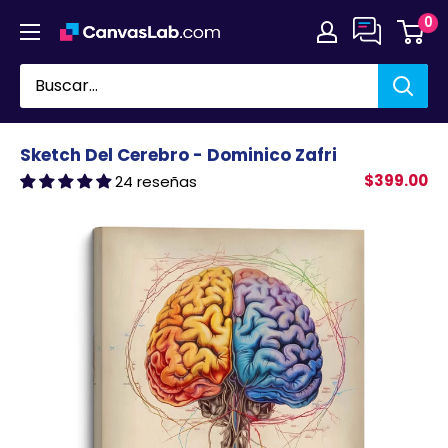
Ir
0
directamente
al
contenido
Sketch Del Cerebro - Dominico Zafri
$399.00
24 reseñas