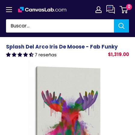
Ir
0
directamente
al
contenido
Splash Del Arco Iris De Moose - Fab Funky
$1,319.00
7 reseñas