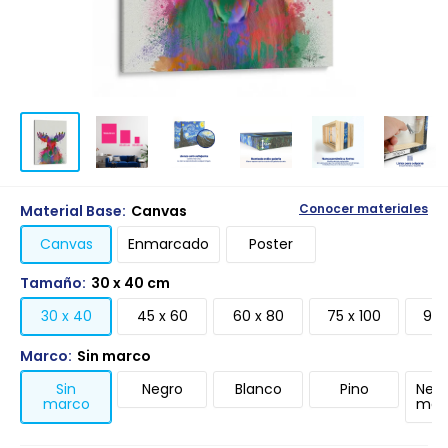
Material Base:
Canvas
Conocer materiales
Canvas
Enmarcado
Poster
Tamaño:
30 x 40 cm
30 x 40
45 x 60
60 x 80
75 x 100
90 
Marco:
Sin marco
Sin
Negro
Blanco
Pino
Negr
marco
mari