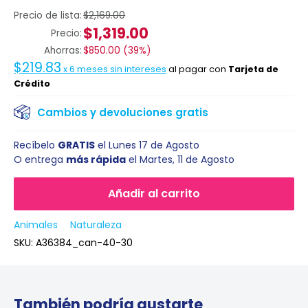
Precio de lista:
$2,169.00
$1,319.00
Precio:
Ahorras:
$850.00
(
39%
)
$219.83
x
6
meses sin intereses
al pagar con
Tarjeta de
Crédito
Cambios y devoluciones gratis
Recíbelo
GRATIS
el
Lunes 17 de Agosto
O entrega
más rápida
el
Martes, 11 de Agosto
Añadir al carrito
Animales
Naturaleza
SKU:
A36384_can-40-30
También podría gustarte