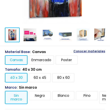
Material Base:
Canvas
Conocer materiales
Canvas
Enmarcado
Poster
Tamaño:
40 x 30 cm
40 x 30
60 x 45
80 x 60
Marco:
Sin marco
Sin
Negro
Blanco
Pino
Negr
marco
mari