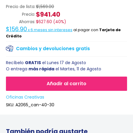
Precio de lista:
$1,569.00
$941.40
Precio:
Ahorras:
$627.60
(
40%
)
$156.90
x
6
meses sin intereses
al pagar con
Tarjeta de
Crédito
Cambios y devoluciones gratis
Recíbelo
GRATIS
el
Lunes 17 de Agosto
O entrega
más rápida
el
Martes, 11 de Agosto
Añadir al carrito
Oficinas Creativas
SKU:
A2065_can-40-30
También podría gustarte