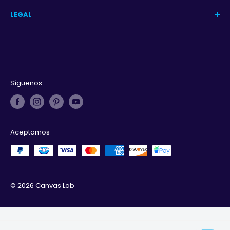
Programa
LEGAL
Iniciar sesión
Aviso de privacidad
Términos y condiciones
Derechos de autor
Síguenos
Aceptamos
© 2026 Canvas Lab