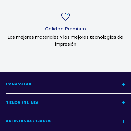
Calidad Premium
Los mejores materiales y las mejores tecnologías de
impresión
CANVAS LAB
Nuestra Historia
TIENDA EN LÍNEA
Blog del Arte
Blog Decoración
Centro de Ayuda
ARTISTAS ASOCIADOS
Contacto
Garantía