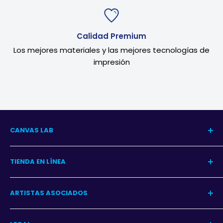
Calidad Premium
Los mejores materiales y las mejores tecnologías de
impresión
CANVAS LAB
Nuestra Historia
TIENDA EN LÍNEA
Blog del Arte
Blog Decoración
Centro de Ayuda
ARTISTAS ASOCIADOS
Contacto
Garantía
Programa