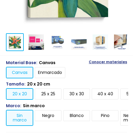
Material Base:
Canvas
Conocer materiales
Canvas
Enmarcado
Tamaño:
20 x 20 cm
20 x 20
25 x 25
30 x 30
40 x 40
50 
Marco:
Sin marco
Sin
Negro
Blanco
Pino
Negr
marco
mari